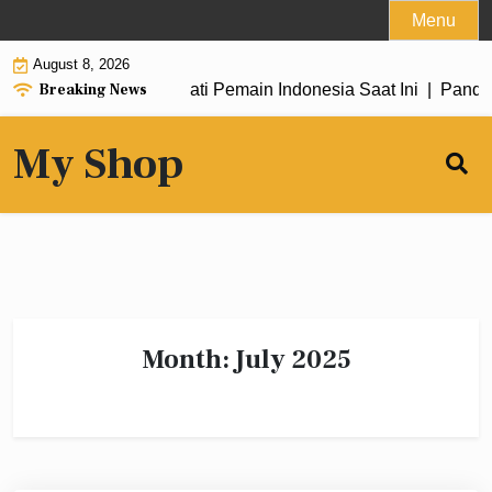
Skip
Menu
to
August 8, 2026
content
Breaking News
ot yang Paling Diminati Pemain Indonesia Saat Ini |
Panduan
My Shop
Month:
July 2025