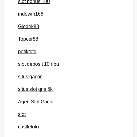
slot bonus 100
indowin168
Gledek88
Topcer88
petiktoto
slot deposit 10 ribu
situs gacor
situs slot qris 5k
Agen Slot Gacor
slot
castletoto