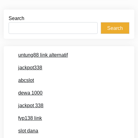
Search
Search
untung88 link alternatif
jackpot338
abcslot
dewa 1000
jackpot 338
fyp138 link
slot dana