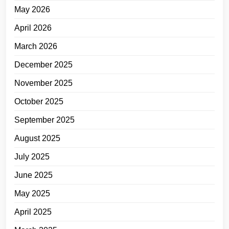
May 2026
April 2026
March 2026
December 2025
November 2025
October 2025
September 2025
August 2025
July 2025
June 2025
May 2025
April 2025