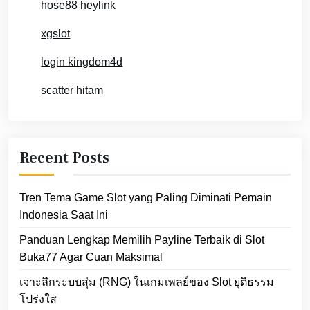
hose88 heylink
xgslot
login kingdom4d
scatter hitam
Recent Posts
Tren Tema Game Slot yang Paling Diminati Pemain
Indonesia Saat Ini
Panduan Lengkap Memilih Payline Terbaik di Slot
Buka77 Agar Cuan Maksimal
เจาะลึกระบบสุ่ม (RNG) ในเกมเพลย์ของ Slot ยุติธรรม
โปร่งใส