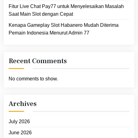
Fitur Live Chat Pay77 untuk Menyelesaikan Masalah
Saat Main Slot dengan Cepat
Kenapa Gameplay Slot Habanero Mudah Diterima
Pemain Indonesia Menurut Admin 77
Recent Comments
No comments to show.
Archives
July 2026
June 2026