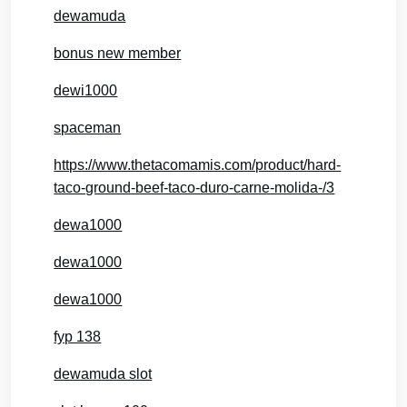
dewamuda
bonus new member
dewi1000
spaceman
https://www.thetacomamis.com/product/hard-
taco-ground-beef-taco-duro-carne-molida-/3
dewa1000
dewa1000
dewa1000
fyp 138
dewamuda slot