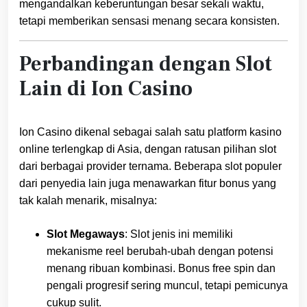
mengandalkan keberuntungan besar sekali waktu,
tetapi memberikan sensasi menang secara konsisten.
Perbandingan dengan Slot
Lain di Ion Casino
Ion Casino dikenal sebagai salah satu platform kasino
online terlengkap di Asia, dengan ratusan pilihan slot
dari berbagai provider ternama. Beberapa slot populer
dari penyedia lain juga menawarkan fitur bonus yang
tak kalah menarik, misalnya:
Slot Megaways
: Slot jenis ini memiliki
mekanisme reel berubah-ubah dengan potensi
menang ribuan kombinasi. Bonus free spin dan
pengali progresif sering muncul, tetapi pemicunya
cukup sulit.