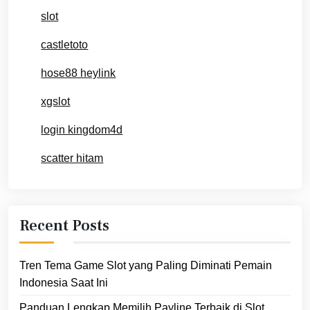
slot
castletoto
hose88 heylink
xgslot
login kingdom4d
scatter hitam
Recent Posts
Tren Tema Game Slot yang Paling Diminati Pemain
Indonesia Saat Ini
Panduan Lengkap Memilih Payline Terbaik di Slot