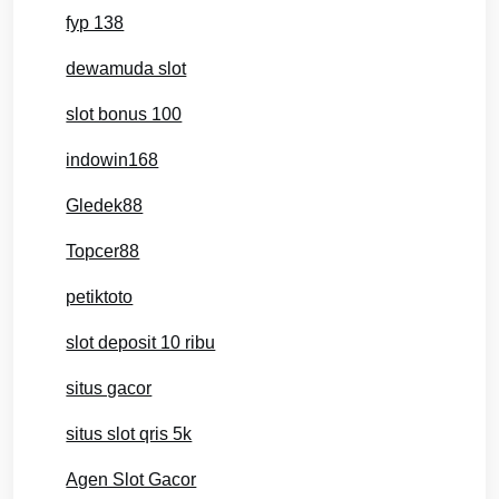
fyp 138
dewamuda slot
slot bonus 100
indowin168
Gledek88
Topcer88
petiktoto
slot deposit 10 ribu
situs gacor
situs slot qris 5k
Agen Slot Gacor