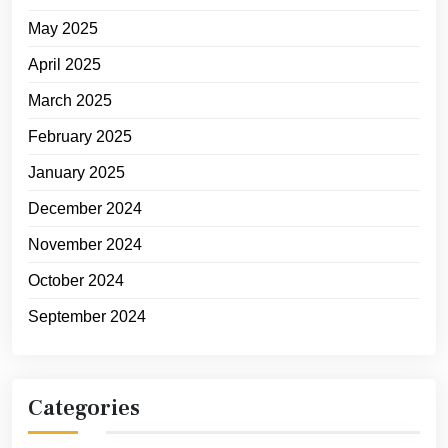
May 2025
April 2025
March 2025
February 2025
January 2025
December 2024
November 2024
October 2024
September 2024
Categories