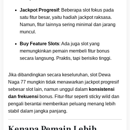
Jackpot Progresif
: Beberapa slot fokus pada
satu fitur besar, yaitu hadiah jackpot raksasa.
Namun, fitur lainnya sering minimal dan jarang
muncul.
Buy Feature Slots
: Ada juga slot yang
memungkinkan pemain membeli fitur bonus
secara langsung. Praktis, tapi berisiko tinggi.
Jika dibandingkan secara keseluruhan, slot Dewa
Naga 77 mungkin tidak menawarkan jackpot progresif
sebesar slot lain, namun unggul dalam
konsistensi
dan frekuensi
bonus. Fitur-fitur seperti sticky wild dan
pengali berantai memberikan peluang menang lebih
stabil dalam jangka panjang.
Kenapa Pemain Lebih