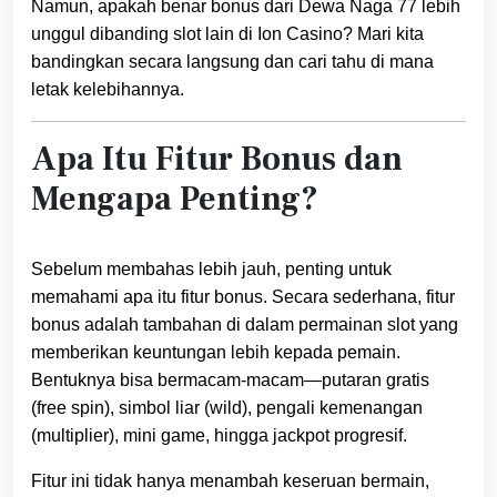
Namun, apakah benar bonus dari Dewa Naga 77 lebih
unggul dibanding slot lain di Ion Casino? Mari kita
bandingkan secara langsung dan cari tahu di mana
letak kelebihannya.
Apa Itu Fitur Bonus dan
Mengapa Penting?
Sebelum membahas lebih jauh, penting untuk
memahami apa itu fitur bonus. Secara sederhana, fitur
bonus adalah tambahan di dalam permainan slot yang
memberikan keuntungan lebih kepada pemain.
Bentuknya bisa bermacam-macam—putaran gratis
(free spin), simbol liar (wild), pengali kemenangan
(multiplier), mini game, hingga jackpot progresif.
Fitur ini tidak hanya menambah keseruan bermain,