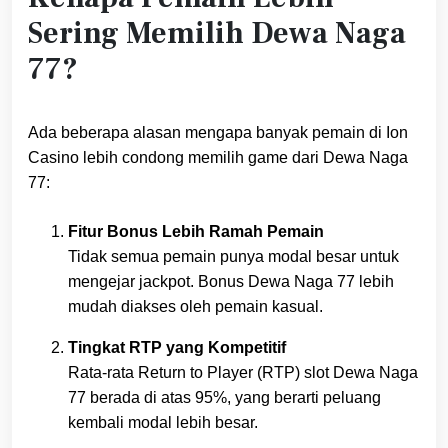
Sering Memilih Dewa Naga
77?
Ada beberapa alasan mengapa banyak pemain di Ion
Casino lebih condong memilih game dari Dewa Naga
77:
Fitur Bonus Lebih Ramah Pemain
Tidak semua pemain punya modal besar untuk
mengejar jackpot. Bonus Dewa Naga 77 lebih
mudah diakses oleh pemain kasual.
Tingkat RTP yang Kompetitif
Rata-rata Return to Player (RTP) slot Dewa Naga
77 berada di atas 95%, yang berarti peluang
kembali modal lebih besar.