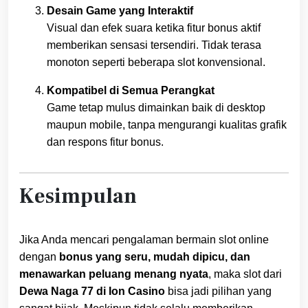
Desain Game yang Interaktif
Visual dan efek suara ketika fitur bonus aktif
memberikan sensasi tersendiri. Tidak terasa
monoton seperti beberapa slot konvensional.
Kompatibel di Semua Perangkat
Game tetap mulus dimainkan baik di desktop
maupun mobile, tanpa mengurangi kualitas grafik
dan respons fitur bonus.
Kesimpulan
Jika Anda mencari pengalaman bermain slot online
dengan
bonus yang seru, mudah dipicu, dan
menawarkan peluang menang nyata
, maka slot dari
Dewa Naga 77 di Ion Casino
bisa jadi pilihan yang