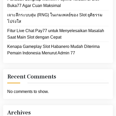
Buka77 Agar Cuan Maksimal
เจาะลึกระบบสุ่ม (RNG) ในเกมเพลย์ของ Slot ยุติธรรม
โปร่งใส
Fitur Live Chat Pay77 untuk Menyelesaikan Masalah
Saat Main Slot dengan Cepat
Kenapa Gameplay Slot Habanero Mudah Diterima
Pemain Indonesia Menurut Admin 77
Recent Comments
No comments to show.
Archives