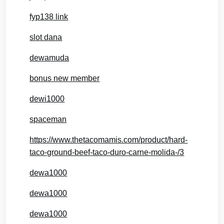
fyp138 link
slot dana
dewamuda
bonus new member
dewi1000
spaceman
https://www.thetacomamis.com/product/hard-
taco-ground-beef-taco-duro-carne-molida-/3
dewa1000
dewa1000
dewa1000