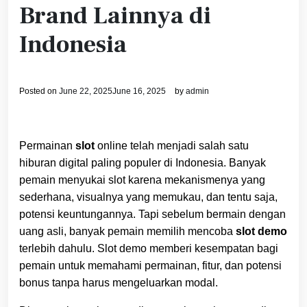
Brand Lainnya di
Indonesia
Posted on
June 22, 2025
June 16, 2025
by
admin
Permainan
slot
online telah menjadi salah satu
hiburan digital paling populer di Indonesia. Banyak
pemain menyukai slot karena mekanismenya yang
sederhana, visualnya yang memukau, dan tentu saja,
potensi keuntungannya. Tapi sebelum bermain dengan
uang asli, banyak pemain memilih mencoba
slot demo
terlebih dahulu. Slot demo memberi kesempatan bagi
pemain untuk memahami permainan, fitur, dan potensi
bonus tanpa harus mengeluarkan modal.