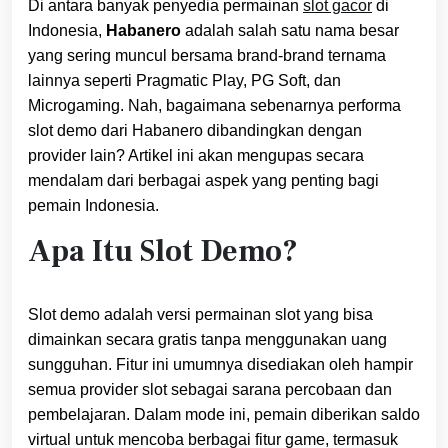
Di antara banyak penyedia permainan
slot gacor
di
Indonesia,
Habanero
adalah salah satu nama besar
yang sering muncul bersama brand-brand ternama
lainnya seperti Pragmatic Play, PG Soft, dan
Microgaming. Nah, bagaimana sebenarnya performa
slot demo dari Habanero dibandingkan dengan
provider lain? Artikel ini akan mengupas secara
mendalam dari berbagai aspek yang penting bagi
pemain Indonesia.
Apa Itu Slot Demo?
Slot demo adalah versi permainan slot yang bisa
dimainkan secara gratis tanpa menggunakan uang
sungguhan. Fitur ini umumnya disediakan oleh hampir
semua provider slot sebagai sarana percobaan dan
pembelajaran. Dalam mode ini, pemain diberikan saldo
virtual untuk mencoba berbagai fitur game, termasuk