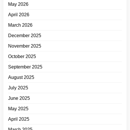
May 2026
April 2026
March 2026
December 2025
November 2025
October 2025
September 2025
August 2025
July 2025
June 2025
May 2025
April 2025
March 2025