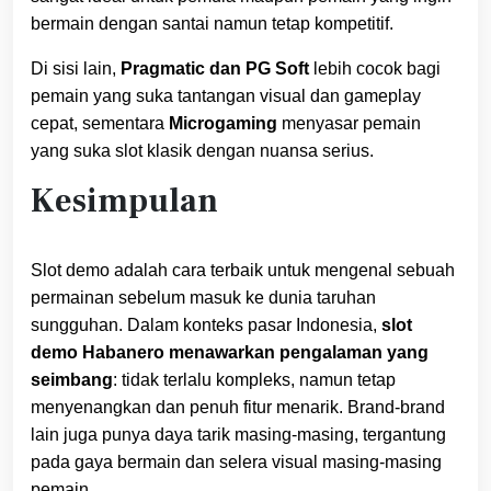
bermain dengan santai namun tetap kompetitif.
Di sisi lain,
Pragmatic dan PG Soft
lebih cocok bagi
pemain yang suka tantangan visual dan gameplay
cepat, sementara
Microgaming
menyasar pemain
yang suka slot klasik dengan nuansa serius.
Kesimpulan
Slot demo adalah cara terbaik untuk mengenal sebuah
permainan sebelum masuk ke dunia taruhan
sungguhan. Dalam konteks pasar Indonesia,
slot
demo Habanero menawarkan pengalaman yang
seimbang
: tidak terlalu kompleks, namun tetap
menyenangkan dan penuh fitur menarik. Brand-brand
lain juga punya daya tarik masing-masing, tergantung
pada gaya bermain dan selera visual masing-masing
pemain.