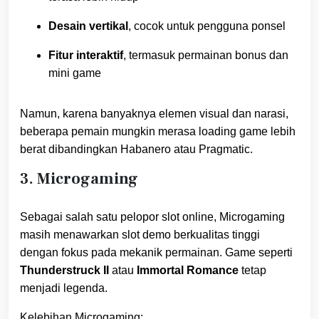
Desain vertikal
, cocok untuk pengguna ponsel
Fitur interaktif
, termasuk permainan bonus dan
mini game
Namun, karena banyaknya elemen visual dan narasi,
beberapa pemain mungkin merasa loading game lebih
berat dibandingkan Habanero atau Pragmatic.
3.
Microgaming
Sebagai salah satu pelopor slot online, Microgaming
masih menawarkan slot demo berkualitas tinggi
dengan fokus pada mekanik permainan. Game seperti
Thunderstruck II
atau
Immortal Romance
tetap
menjadi legenda.
Kelebihan Microgaming: