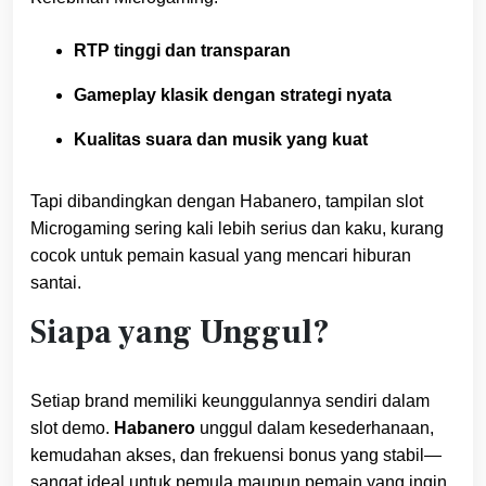
RTP tinggi dan transparan
Gameplay klasik dengan strategi nyata
Kualitas suara dan musik yang kuat
Tapi dibandingkan dengan Habanero, tampilan slot
Microgaming sering kali lebih serius dan kaku, kurang
cocok untuk pemain kasual yang mencari hiburan
santai.
Siapa yang Unggul?
Setiap brand memiliki keunggulannya sendiri dalam
slot demo.
Habanero
unggul dalam kesederhanaan,
kemudahan akses, dan frekuensi bonus yang stabil—
sangat ideal untuk pemula maupun pemain yang ingin